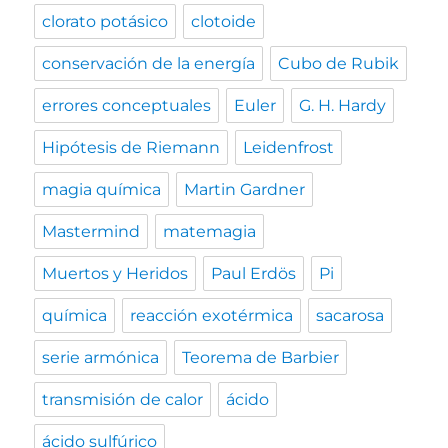
clorato potásico
clotoide
conservación de la energía
Cubo de Rubik
errores conceptuales
Euler
G. H. Hardy
Hipótesis de Riemann
Leidenfrost
magia química
Martin Gardner
Mastermind
matemagia
Muertos y Heridos
Paul Erdös
Pi
química
reacción exotérmica
sacarosa
serie armónica
Teorema de Barbier
transmisión de calor
ácido
ácido sulfúrico