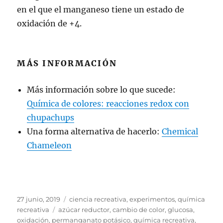
en el que el manganeso tiene un estado de
oxidación de +4.
MÁS INFORMACIÓN
Más información sobre lo que sucede:
Química de colores: reacciones redox con
chupachups
Una forma alternativa de hacerlo:
Chemical
Chameleon
Publicado
Categorías
27 junio, 2019
ciencia recreativa
,
experimentos
,
química
el
Etiquetas
recreativa
azúcar reductor
,
cambio de color
,
glucosa
,
oxidación
,
permanganato potásico
,
química recreativa
,