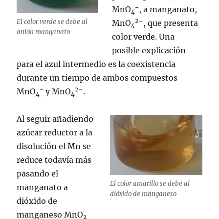
−
MnO
, a manganato,
4
2
–
El color verde se debe al
MnO
, que presenta
4
anión manganato
color verde. Una
posible explicación
para el azul intermedio es la coexistencia
durante un tiempo de ambos compuestos
−
2
–
MnO
y MnO
.
4
4
Al seguir añadiendo
azúcar reductor a la
disolución el Mn se
reduce todavía más
pasando el
El color amarillo se debe al
manganato a
dióxido de manganeso
dióxido de
manganeso MnO
2