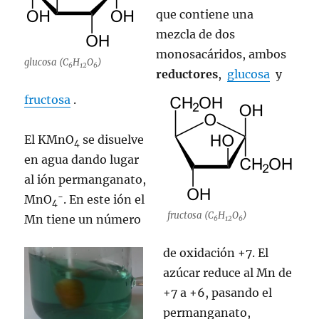
que contiene una
mezcla de dos
monosacáridos, ambos
glucosa (C
H
O
)
6
12
6
reductores
,
glucosa
y
fructosa
.
El KMnO
se disuelve
4
en agua dando lugar
al ión permanganato,
−
MnO
. En este ión el
4
fructosa (C
H
O
)
Mn tiene un número
6
12
6
de oxidación +7. El
azúcar reduce al Mn de
+7 a +6, pasando el
permanganato,