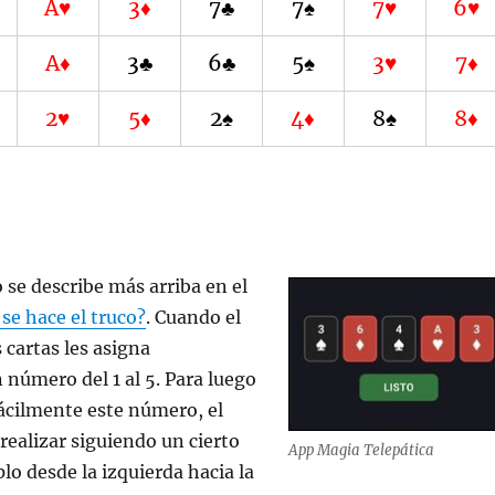
A♥
3♦
7♣
7♠
7♥
6♥
A♦
3♣
6♣
5♠
3♥
7♦
2♥
5♦
2♠
4♦
8♠
8♦
se describe más arriba en el
se hace el truco?
. Cuando el
 cartas les asigna
número del 1 al 5. Para luego
ácilmente este número, el
 realizar siguiendo un cierto
App Magia Telepática
lo desde la izquierda hacia la