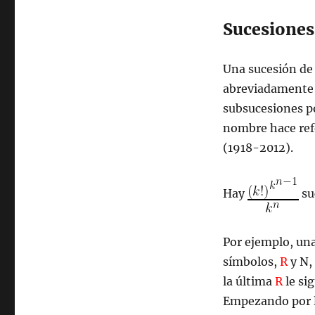
Sucesiones
Una sucesión d
abreviadamente B
subsucesiones po
nombre hace ref
(1918-2012).
Hay
su
Por ejemplo, un
símbolos,
R
y N,
la última
R
le si
Empezando por la