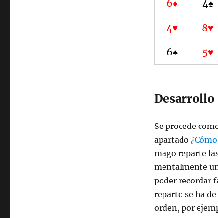
6♦
4♠
4♥
8♥
6♠
5♥
Desarrollo
Se procede como 
apartado
¿Cómo 
mago reparte las
mentalmente un 
poder recordar f
reparto se ha de
orden, por ejemp