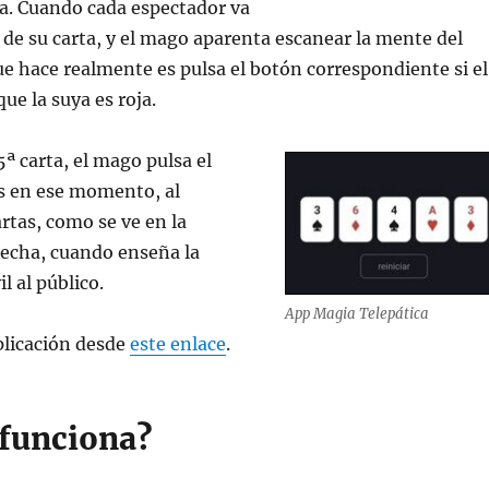
la. Cuando cada espectador va
r de su carta, y el mago aparenta escanear la mente del
ue hace realmente es pulsa el botón correspondiente si el
ue la suya es roja.
5ª carta, el mago pulsa el
s en ese momento, al
artas, como se ve en la
recha, cuando enseña la
l al público.
App Magia Telepática
plicación desde
este enlace
.
 funciona?