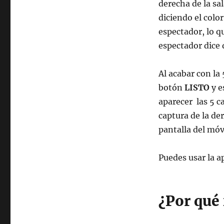
derecha de la sa
diciendo el colo
espectador, lo q
espectador dice q
Al acabar con la 
botón
LISTO
y e
aparecer las 5 c
captura de la de
pantalla del móvi
Puedes usar la a
¿Por qué