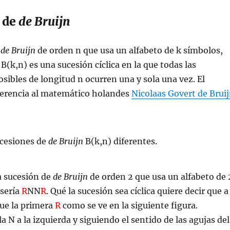
 de
de Bruijn
e
de Bruijn
de orden n que usa un alfabeto de k símbolos,
(k,n) es una sucesión cíclica en la que todas las
sibles de longitud n ocurren una y sola una vez. El
erencia al matemático holandes
Nicolaas Govert de Brui
cesiones de
de Bruijn
B(k,n) diferentes.
a sucesión de
de Bruijn
de orden 2 que usa un alfabeto de 
 sería
R
NN
R
. Qué la sucesión sea cíclica quiere decir que a
gue la primera
R
como se ve en la siguiente figura.
 N a la izquierda y siguiendo el sentido de las agujas del