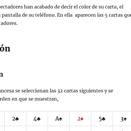
ectadores han acabado de decir el color de su carta, el
pantalla de su teléfono. En ella aparecen las 5 cartas qu
tadores.
ión
n
ancesa se seleccionan las 32 cartas siguientes y se
orden en que se muestran,
2♣
4♣
A♠
2♦
5♣
3♠