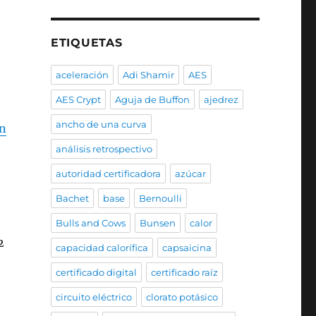
ETIQUETAS
aceleración
Adi Shamir
AES
AES Crypt
Aguja de Buffon
ajedrez
ancho de una curva
jn
análisis retrospectivo
autoridad certificadora
azúcar
Bachet
base
Bernoulli
Bulls and Cows
Bunsen
calor
2
capacidad calorífica
capsaicina
certificado digital
certificado raíz
circuito eléctrico
clorato potásico