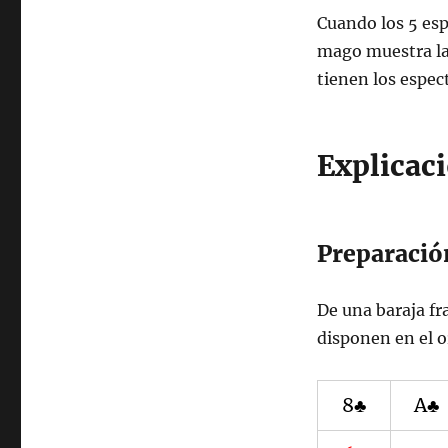
Cuando los 5 esp
mago muestra la 
tienen los espec
Explicac
Preparació
De una baraja fr
disponen en el 
8♣
A♣