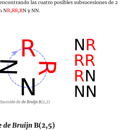
encontrando las cuatro posibles subsucesiones de 2
n N
R
,
RR
,
R
N y NN.
Sucesión de
de Bruijn B
(2,2)
e
de Bruijn
B(2,5)