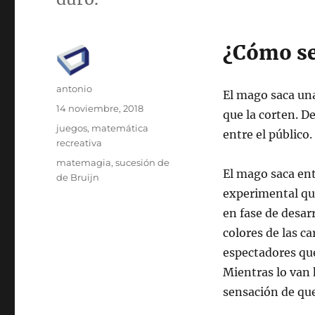
¿Cómo se
Autor
antonio
El mago saca una
Publicado
14 noviembre, 2018
que la corten. D
el
Categorías
juegos
,
matemática
entre el público.
recreativa
Etiquetas
matemagia
,
sucesión de
El mago saca en
de Bruijn
experimental que
en fase de desarr
colores de las ca
espectadores que
Mientras lo van 
sensación de que