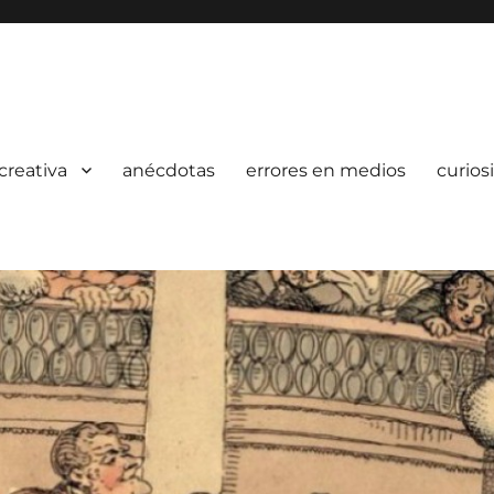
creativa
anécdotas
errores en medios
curios