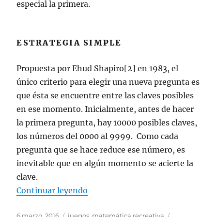
especial la primera.
ESTRATEGIA SIMPLE
Propuesta por Ehud Shapiro[2] en 1983, el
único criterio para elegir una nueva pregunta es
que ésta se encuentre entre las claves posibles
en ese momento. Inicialmente, antes de hacer
la primera pregunta, hay 10000 posibles claves,
los números del 0000 al 9999. Como cada
pregunta que se hace reduce ese número, es
inevitable que en algún momento se acierte la
clave.
«Muertos y Heridos: Un juego de l
Continuar leyendo
Publicado
Categorías
Etiquetas
6 marzo, 2016
juegos
,
matemática recreativa