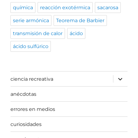
química
reacción exotérmica
sacarosa
serie armónica
Teorema de Barbier
transmisión de calor
ácido
ácido sulfúrico
expande
ciencia recreativa
el
menú
inferior
anécdotas
errores en medios
curiosidades