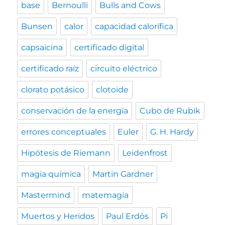
base
Bernoulli
Bulls and Cows
Bunsen
calor
capacidad calorífica
capsaicina
certificado digital
certificado raíz
circuito eléctrico
clorato potásico
clotoide
conservación de la energía
Cubo de Rubik
errores conceptuales
Euler
G. H. Hardy
Hipótesis de Riemann
Leidenfrost
magia química
Martin Gardner
Mastermind
matemagia
Muertos y Heridos
Paul Erdös
Pi