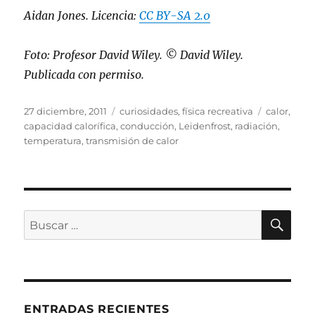
Aidan Jones
. Licencia:
CC BY-SA 2.0
Foto:
Profesor David Wiley
. © David Wiley.
Publicada con permiso.
Publicado
Categorías
Etiquetas
27 diciembre, 2011
curiosidades
,
física recreativa
calor
,
el
capacidad calorífica
,
conducción
,
Leidenfrost
,
radiación
,
temperatura
,
transmisión de calor
BU
Buscar
por:
ENTRADAS RECIENTES