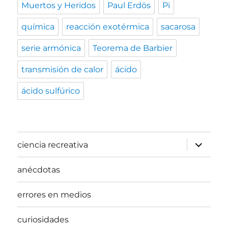
Muertos y Heridos
Paul Erdös
Pi
química
reacción exotérmica
sacarosa
serie armónica
Teorema de Barbier
transmisión de calor
ácido
ácido sulfúrico
expande
ciencia recreativa
el
menú
inferior
anécdotas
errores en medios
curiosidades