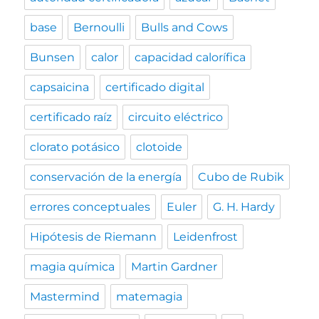
base
Bernoulli
Bulls and Cows
Bunsen
calor
capacidad calorífica
capsaicina
certificado digital
certificado raíz
circuito eléctrico
clorato potásico
clotoide
conservación de la energía
Cubo de Rubik
errores conceptuales
Euler
G. H. Hardy
Hipótesis de Riemann
Leidenfrost
magia química
Martin Gardner
Mastermind
matemagia