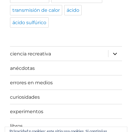
transmisión de calor
ácido
ácido sulfúrico
expande
ciencia recreativa
el
menú
inferior
anécdotas
errores en medios
curiosidades
experimentos
libros
Privacidad y cookies: este sitio usa cookies. Si continúas