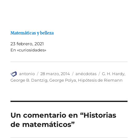
Matemáticas y belleza
23 febrero, 2021
En «curiosidades»
Autor
Publicado
Categorías
Etiquetas
antonio
28 marzo, 2014
anécdotas
G. H. Hardy
,
el
George B. Dantzig
,
George Polya
,
Hipótesis de Riemann
Un comentario en “Historias
de matemáticos”