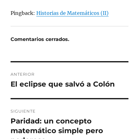
Pingback:
Historias de Matemáticos (II)
Comentarios cerrados.
Navegación
ANTERIOR
de
El eclipse que salvó a Colón
Entrada
anterior:
entradas
SIGUIENTE
Paridad: un concepto
Entrada
siguiente:
matemático simple pero