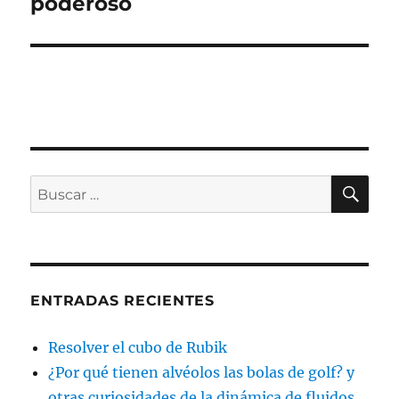
poderoso
BU
Buscar
por:
ENTRADAS RECIENTES
Resolver el cubo de Rubik
¿Por qué tienen alvéolos las bolas de golf? y
otras curiosidades de la dinámica de fluidos.