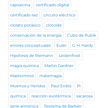
capsaicina
certificado digital
certificado raíz
circuito eléctrico
clorato potásico
clotoide
conservación de la energía
Cubo de Rubik
errores conceptuales
Euler
G. H. Hardy
Hipótesis de Riemann
Leidenfrost
magia química
Martin Gardner
Mastermind
matemagia
Muertos y Heridos
Paul Erdös
Pi
química
reacción exotérmica
sacarosa
serie armónica
Teorema de Barbier