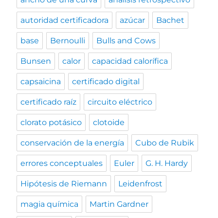
autoridad certificadora
azúcar
Bachet
base
Bernoulli
Bulls and Cows
Bunsen
calor
capacidad calorífica
capsaicina
certificado digital
certificado raíz
circuito eléctrico
clorato potásico
clotoide
conservación de la energía
Cubo de Rubik
errores conceptuales
Euler
G. H. Hardy
Hipótesis de Riemann
Leidenfrost
magia química
Martin Gardner