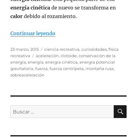
energía cinética
de nuevo se transforma en
calor
debido al rozamiento.
«Física y montañas rusas»
Continuar leyendo
Publicado
Categorías
23 marzo, 2015
ciencia recreativa
,
curiosidades
,
física
el
Etiquetas
recreativa
aceleración
,
clotoide
,
conservación de la
energía
,
energía
,
energía cinética
,
energía potencial
gravitatoria
,
fuerza
,
fuerza centrípeta
,
montaña rusa
,
sobreaceleración
BU
Buscar
por: