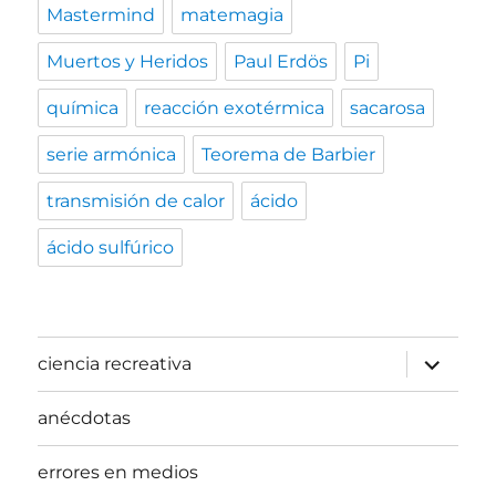
Mastermind
matemagia
Muertos y Heridos
Paul Erdös
Pi
química
reacción exotérmica
sacarosa
serie armónica
Teorema de Barbier
transmisión de calor
ácido
ácido sulfúrico
expande
ciencia recreativa
el
menú
inferior
anécdotas
errores en medios