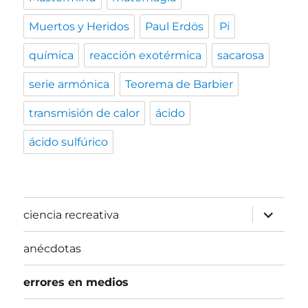
Muertos y Heridos
Paul Erdös
Pi
química
reacción exotérmica
sacarosa
serie armónica
Teorema de Barbier
transmisión de calor
ácido
ácido sulfúrico
expande
ciencia recreativa
el
menú
inferior
anécdotas
errores en medios