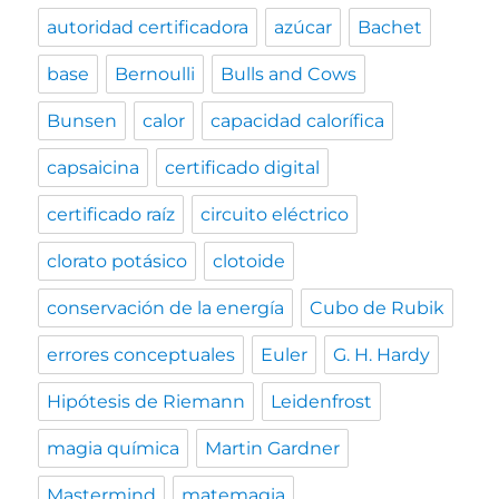
autoridad certificadora
azúcar
Bachet
base
Bernoulli
Bulls and Cows
Bunsen
calor
capacidad calorífica
capsaicina
certificado digital
certificado raíz
circuito eléctrico
clorato potásico
clotoide
conservación de la energía
Cubo de Rubik
errores conceptuales
Euler
G. H. Hardy
Hipótesis de Riemann
Leidenfrost
magia química
Martin Gardner
Mastermind
matemagia