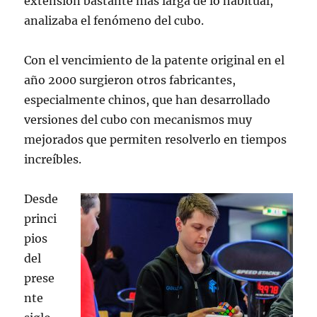
extensión bastante más larga de lo habitual,
analizaba el fenómeno del cubo.
Con el vencimiento de la patente original en el
año 2000 surgieron otros fabricantes,
especialmente chinos, que han desarrollado
versiones del cubo con mecanismos muy
mejorados que permiten resolverlo en tiempos
increíbles.
Desde
princi
pios
del
prese
nte