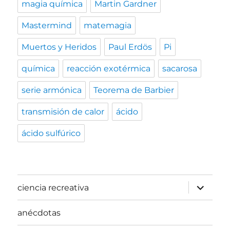
magia química
Martin Gardner
Mastermind
matemagia
Muertos y Heridos
Paul Erdös
Pi
química
reacción exotérmica
sacarosa
serie armónica
Teorema de Barbier
transmisión de calor
ácido
ácido sulfúrico
expande
ciencia recreativa
el
menú
inferior
anécdotas