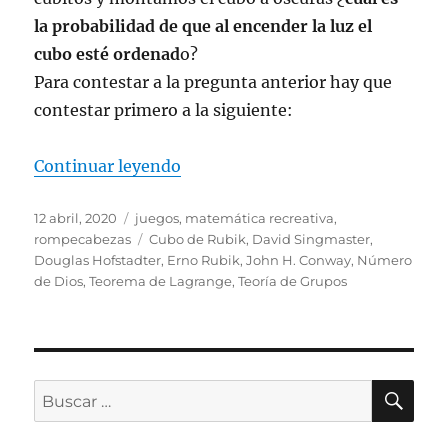
la probabilidad de que al encender la luz el
cubo esté ordenad
o?
Para contestar a la pregunta anterior hay que
contestar primero a la siguiente:
«Cubo de Rubik y Matemáticas»
Continuar leyendo
Publicado
Categorías
12 abril, 2020
juegos
,
matemática recreativa
,
el
Etiquetas
rompecabezas
Cubo de Rubik
,
David Singmaster
,
Douglas Hofstadter
,
Erno Rubik
,
John H. Conway
,
Número
de Dios
,
Teorema de Lagrange
,
Teoría de Grupos
BU
Buscar
por: