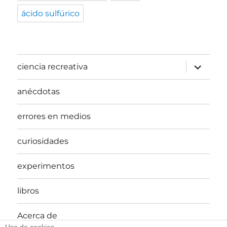
ácido sulfúrico
expande
ciencia recreativa
el
menú
inferior
anécdotas
errores en medios
curiosidades
experimentos
libros
Acerca de