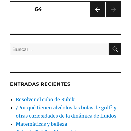
Paginación
PÁGINA
64
PÁGI
de
NA
ANT
entradas
ERIO
R
BU
Buscar
por:
ENTRADAS RECIENTES
Resolver el cubo de Rubik
¿Por qué tienen alvéolos las bolas de golf? y
otras curiosidades de la dinámica de fluidos.
Matemáticas y belleza