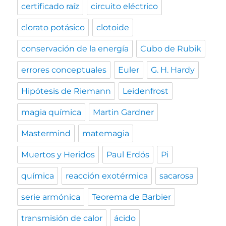
certificado raíz
circuito eléctrico
clorato potásico
clotoide
conservación de la energía
Cubo de Rubik
errores conceptuales
Euler
G. H. Hardy
Hipótesis de Riemann
Leidenfrost
magia química
Martin Gardner
Mastermind
matemagia
Muertos y Heridos
Paul Erdös
Pi
química
reacción exotérmica
sacarosa
serie armónica
Teorema de Barbier
transmisión de calor
ácido