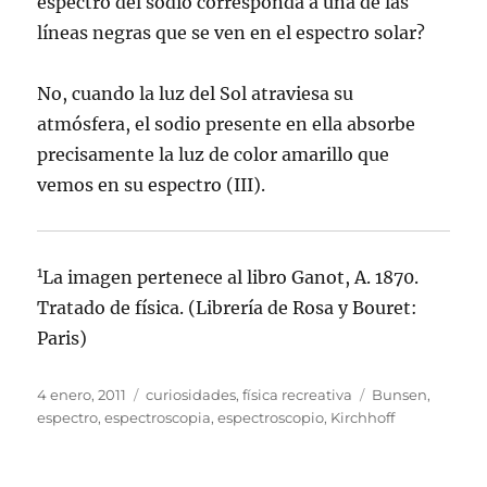
espectro del sodio corresponda a una de las
líneas negras que se ven en el espectro solar?
No, cuando la luz del Sol atraviesa su
atmósfera, el sodio presente en ella absorbe
precisamente la luz de color amarillo que
vemos en su espectro (III).
1
La imagen pertenece al libro Ganot, A. 1870.
Tratado de física. (Librería de Rosa y Bouret:
Paris)
Publicado
Categorías
Etiquetas
4 enero, 2011
curiosidades
,
física recreativa
Bunsen
,
el
espectro
,
espectroscopia
,
espectroscopio
,
Kirchhoff