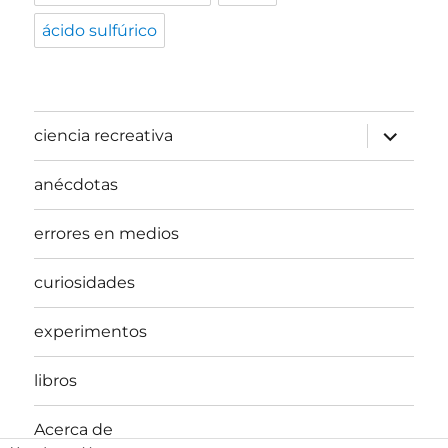
ácido sulfúrico
expande
ciencia recreativa
el
menú
inferior
anécdotas
errores en medios
curiosidades
experimentos
libros
Acerca de