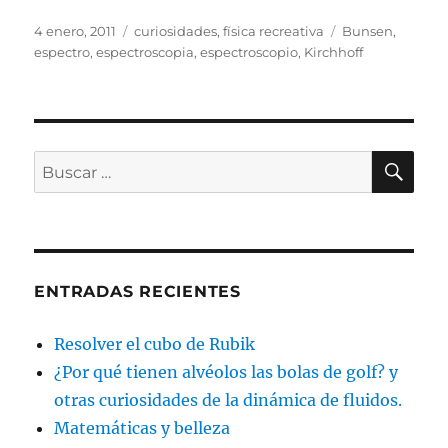
Publicado
Categorías
Etiquetas
4 enero, 2011
curiosidades
,
física recreativa
Bunsen
,
el
espectro
,
espectroscopia
,
espectroscopio
,
Kirchhoff
BU
Buscar
por:
ENTRADAS RECIENTES
Resolver el cubo de Rubik
¿Por qué tienen alvéolos las bolas de golf? y
otras curiosidades de la dinámica de fluidos.
Matemáticas y belleza