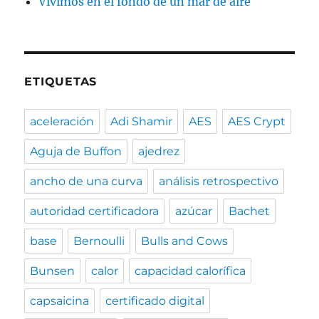
Vivimos en el fondo de un mar de aire
ETIQUETAS
aceleración
Adi Shamir
AES
AES Crypt
Aguja de Buffon
ajedrez
ancho de una curva
análisis retrospectivo
autoridad certificadora
azúcar
Bachet
base
Bernoulli
Bulls and Cows
Bunsen
calor
capacidad calorífica
capsaicina
certificado digital