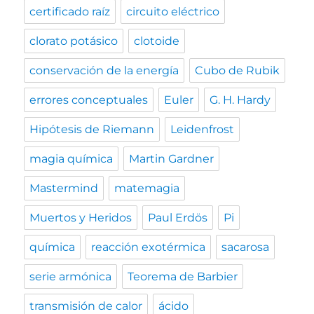
certificado raíz
circuito eléctrico
clorato potásico
clotoide
conservación de la energía
Cubo de Rubik
errores conceptuales
Euler
G. H. Hardy
Hipótesis de Riemann
Leidenfrost
magia química
Martin Gardner
Mastermind
matemagia
Muertos y Heridos
Paul Erdös
Pi
química
reacción exotérmica
sacarosa
serie armónica
Teorema de Barbier
transmisión de calor
ácido