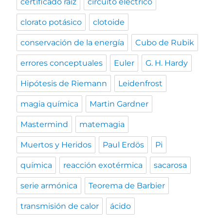
certificado raíz
circuito eléctrico
clorato potásico
clotoide
conservación de la energía
Cubo de Rubik
errores conceptuales
Euler
G. H. Hardy
Hipótesis de Riemann
Leidenfrost
magia química
Martin Gardner
Mastermind
matemagia
Muertos y Heridos
Paul Erdös
Pi
química
reacción exotérmica
sacarosa
serie armónica
Teorema de Barbier
transmisión de calor
ácido