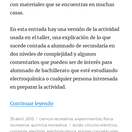
con materiales que se encuentras en muchas
casas.
En esta entrada hay una versión de la actividad
usada en el taller, una explicación de lo que
sucede contada a alumnado de secundaria en
dos niveles de complejidad y algunos
comentarios que pueden ser de interés para
alumnado de bachillerato que esté estudiando
electroquímica o cualquier persona interesada
en preparar la actividad.
«La pila de limón»
Continuar leyendo
Publicado
Categorías
25 abril, 2015
ciencia recreativa
,
experimentos
,
física
el
Etiquetas
recreativa
,
química recreativa
ácido
,
circuito eléctrico
,
corriente
,
electrón
,
electroquímica
,
errores conceptuales
,