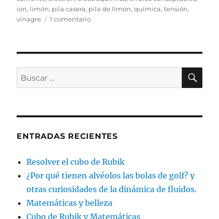
ion
,
limón
,
pila casera
,
pila de límon
,
química
,
tensión
,
en
vinagre
1 comentario
La
pila
de
limón
BU
Buscar
por:
ENTRADAS RECIENTES
Resolver el cubo de Rubik
¿Por qué tienen alvéolos las bolas de golf? y
otras curiosidades de la dinámica de fluidos.
Matemáticas y belleza
Cubo de Rubik y Matemáticas