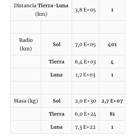
Distancia
Tierra-Luna
3,8 E+05
1
(km)
Radio
Sol
7,0 E+05
401
(km)
Tierra
6,4 E+03
4
Luna
1,7 E+03
1
Masa (kg)
Sol
2,0 E+30
2,7 E+07
Tierra
6,0 E+24
81
Luna
7,3 E+22
1