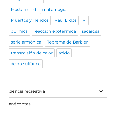
Mastermind
matemagia
Muertos y Heridos
Paul Erdös
Pi
química
reacción exotérmica
sacarosa
serie armónica
Teorema de Barbier
transmisión de calor
ácido
ácido sulfúrico
expande
ciencia recreativa
el
menú
inferior
anécdotas