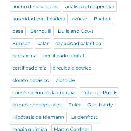
ancho de una curva
análisis retrospectivo
autoridad certificadora
azúcar
Bachet
base
Bernoulli
Bulls and Cows
Bunsen
calor
capacidad calorífica
capsaicina
certificado digital
certificado raíz
circuito eléctrico
clorato potásico
clotoide
conservación de la energía
Cubo de Rubik
errores conceptuales
Euler
G. H. Hardy
Hipótesis de Riemann
Leidenfrost
magia química
Martin Gardner