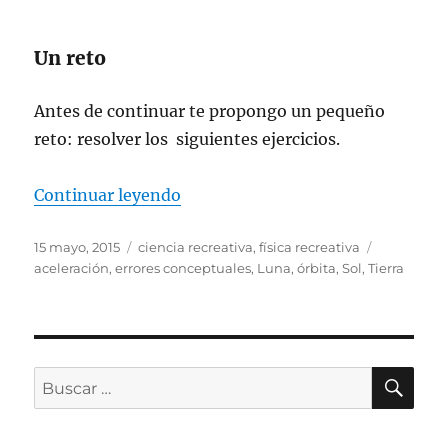
Un reto
Antes de continuar te propongo un pequeño
reto: resolver los siguientes ejercicios.
«La órbita de la Luna»
Continuar leyendo
Publicado
Categorías
Etiquetas
15 mayo, 2015
ciencia recreativa
,
física recreativa
el
aceleración
,
errores conceptuales
,
Luna
,
órbita
,
Sol
,
Tierra
BU
Buscar
por: