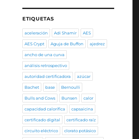
ETIQUETAS
aceleración
Adi Shamir
AES
AES Crypt
Aguja de Buffon
ajedrez
ancho de una curva
análisis retrospectivo
autoridad certificadora
azúcar
Bachet
base
Bernoulli
Bulls and Cows
Bunsen
calor
capacidad calorífica
capsaicina
certificado digital
certificado raíz
circuito eléctrico
clorato potásico