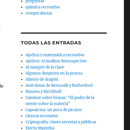
preguntas
química recreativa
rompecabezas
r
TODAS LAS ENTRADAS
Ajedrez y matemática recreativa
Ajedrez: el Análisis Retrospectivo
Al margen de la clase
Algunos despistes en la prensa
Aliento de dragón
de
Anécdotas de Bernoulli y Rutherford
Bunsen y Kirchhoff
Caminar sobre brasas: “El poder de la
mente sobre la materia”
Capsaicina: un poco de picante
Ciencia recreativa
Criptografía: claves secretas y públicas
Efecto Mpemba