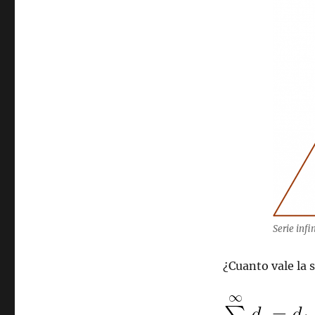
Serie infi
¿Cuanto vale la 