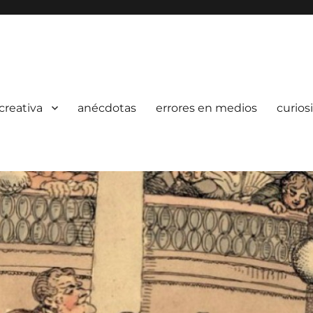
creativa
anécdotas
errores en medios
curios