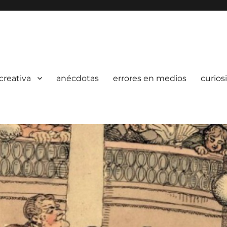
creativa
anécdotas
errores en medios
curios