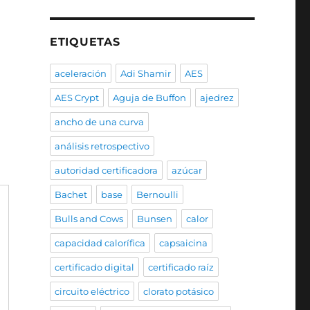
ETIQUETAS
aceleración
Adi Shamir
AES
AES Crypt
Aguja de Buffon
ajedrez
ancho de una curva
análisis retrospectivo
autoridad certificadora
azúcar
Bachet
base
Bernoulli
Bulls and Cows
Bunsen
calor
capacidad calorífica
capsaicina
certificado digital
certificado raíz
circuito eléctrico
clorato potásico