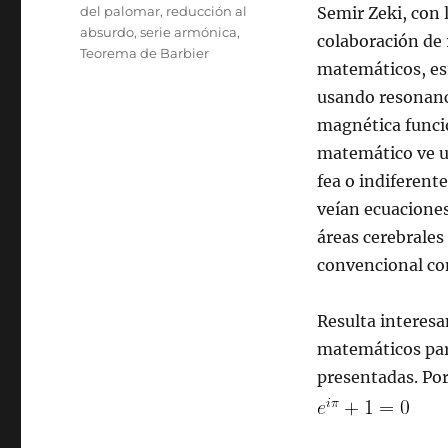
del palomar
,
reducción al
Semir Zeki, con 
absurdo
,
serie armónica
,
colaboración de 
Teorema de Barbier
matemáticos, es
usando resonan
magnética funcio
matemático ve u
fea o indiferent
veían ecuaciones
áreas cerebrale
convencional co
Resulta interesa
matemáticos part
presentadas. Por