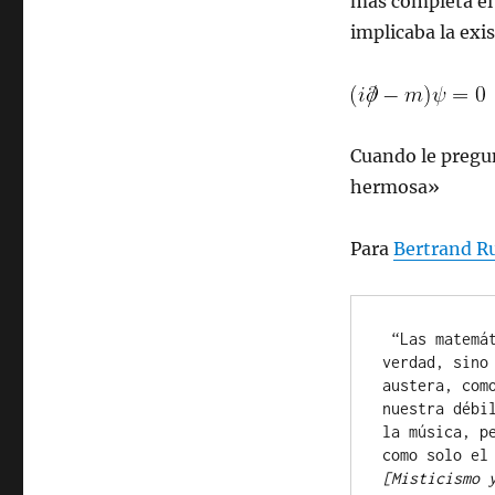
más completa el
implicaba la exi
Cuando le pregu
hermosa»
Para
Bertrand R
 “Las matemáticas, justamente consideradas, poseen no sólo la 
verdad, sino
austera, com
nuestra débi
la música, p
[Misticismo 