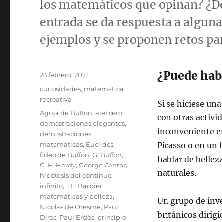
los matemáticos que opinan? ¿Dó
entrada se da respuesta a alguna
ejemplos y se proponen retos para
¿Puede hab
Publicado
23 febrero, 2021
el
Categorías
curiosidades
,
matemática
recreativa
Si se hiciese un
Etiquetas
Aguja de Buffon
,
álef cero
,
con otras activi
demostraciones elegantes
,
inconveniente e
demostraciones
matemáticas
,
Euclides
,
Picasso o en un
fideo de Buffon
,
G. Buffon
,
hablar de belleza
G. H. Hardy
,
George Cantor
,
naturales.
hipótesis del continuo
,
infinito
,
J.L. Barbier
,
matemáticas y belleza
,
Un grupo de inv
Nicolas de Oresme
,
Paul
británicos dirigi
Dirac
,
Paul Erdös
,
principio