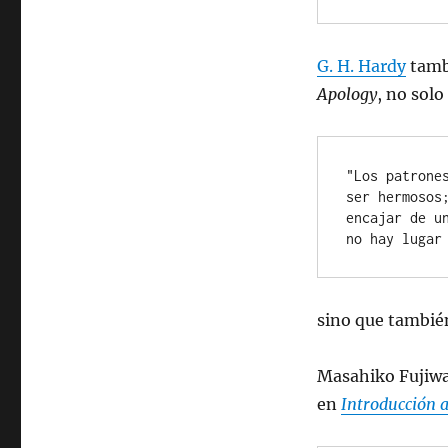
G. H. Hardy
tambi
Apology
, no solo
"Los patrone
ser hermosos
encajar de u
no hay lugar
sino que también
Masahiko Fujiwa
en
Introducción a